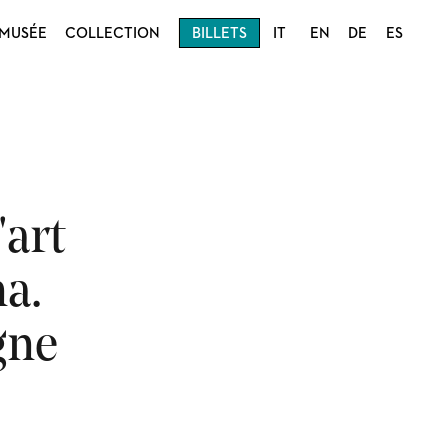
MUSÉE
COLLECTION
BILLETS
IT
EN
DE
ES
'art
a.
gne