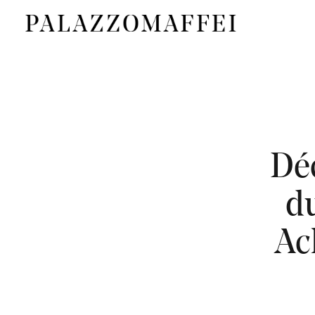
Déc
d
Ac