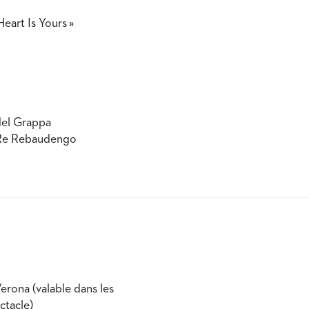
eart Is Yours »
del Grappa
o Re Rebaudengo
erona (valable dans les
ctacle)