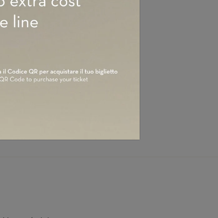
My heart is yours –
no del Grappa
re di Verona
etto Re Rebaudengo