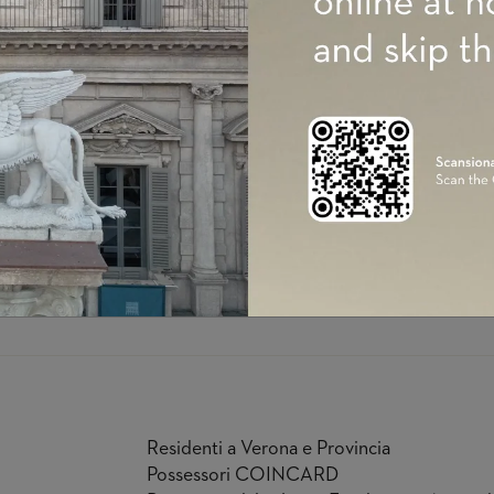
Members Fondazione Luigi Rovati
Members MART
Soci del Touring Club Italiano
Possessori di biglietto “Romeo & Giulietta. 
Teatro Stabile Verona”
Possessori di biglietto Palazzo Te, Mantova
Possessori di biglietto Musei Civici Bassa
Possessori di biglietto Brescia Musei
Possessori di biglietto Biblioteca Capitola
Possessori di biglietto Fondazione Sandr
Residenti a Verona e Provincia
Possessori COINCARD