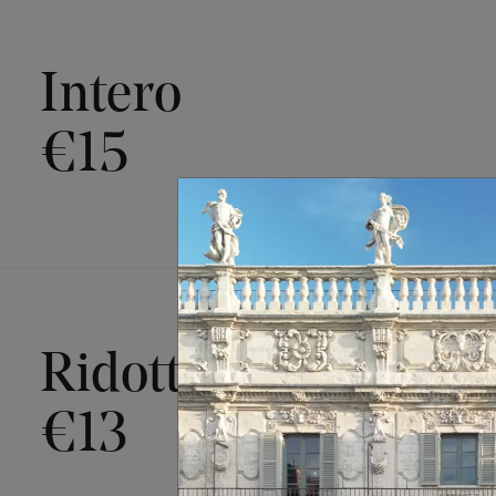
Intero
€15
Ridotto
€13