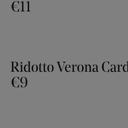
€11
Ridotto Verona Car
€9