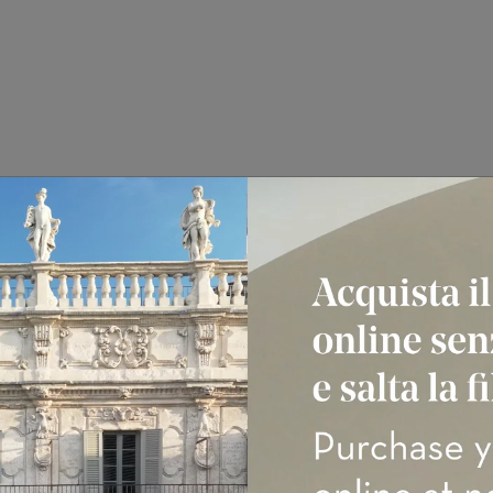
Over 65
Soci FAI
Soci ADSI
Possessori di Treccani Card
Possessori di CartaEffe
Possessori di biglietto Giardino Giusti