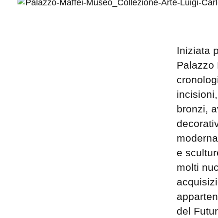
Iniziata 
Palazzo M
cronologi
incisioni
bronzi, a
decorativ
moderna 
e scultur
molti nuc
acquisiz
appartene
del Futur