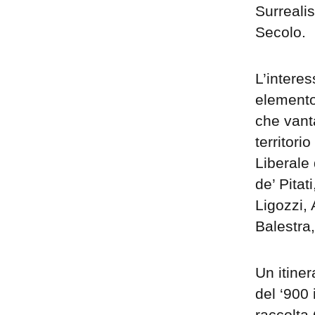
Surreali
Secolo.
L’interes
elemento 
che vanta
territorio
Liberale
de’ Pitat
Ligozzi,
Balestra
Un itiner
del ‘900 
raccolta 