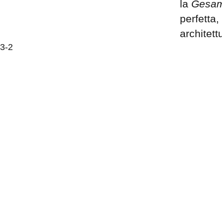
la
Gesam
perfetta,
architett
3-2