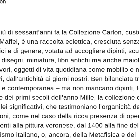
più di sessant’anni fa la Collezione Carlon, cust
affei, è una raccolta eclettica, cresciuta senza
ci e di genere, votata ad accogliere dipinti, scu
, disegni, miniature, libri antichi ma anche maio
vori, oggetti di vita quotidiana come mobilio e 
i, dall’antichità ai giorni nostri. Ben bilanciata t
e contemporanea – ma non mancano dipinti, f
e dei primi secoli dell’anno Mille, la collezione
lei significativi, che testimoniano l’organicità de
ioni, come nel caso della ricca presenza di ope
nti alla pittura veronese, dal 1400 alla fine de
ismo italiano, o, ancora, della Metafisica e del