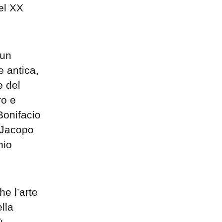
el XX
 un
e antica,
e del
ro e
Bonifacio
, Jacopo
nio
he l’arte
lla
ù