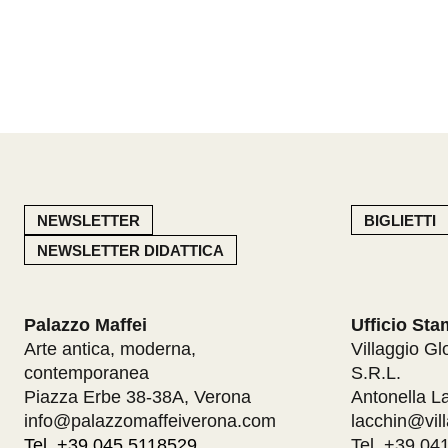
NEWSLETTER
BIGLIETTI
NEWSLETTER DIDATTICA
Palazzo Maffei
Ufficio St
Arte antica, moderna,
Villaggio Gl
contemporanea
S.R.L.
Piazza Erbe 38-38A, Verona
Antonella L
info@palazzomaffeiverona.com
lacchin@vill
Tel. +39 045 5118529
Tel. +39 04