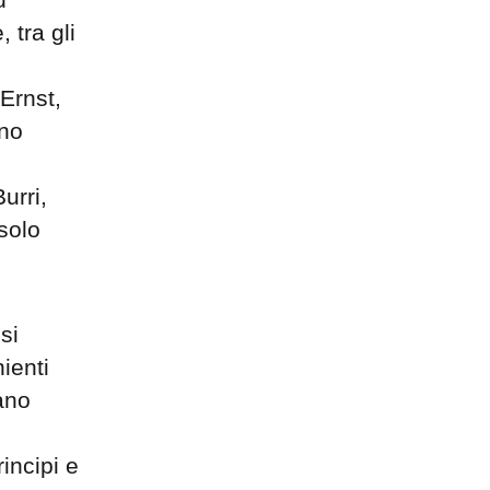
 tra gli
Ernst,
ino
urri,
solo
si
ienti
ano
incipi e