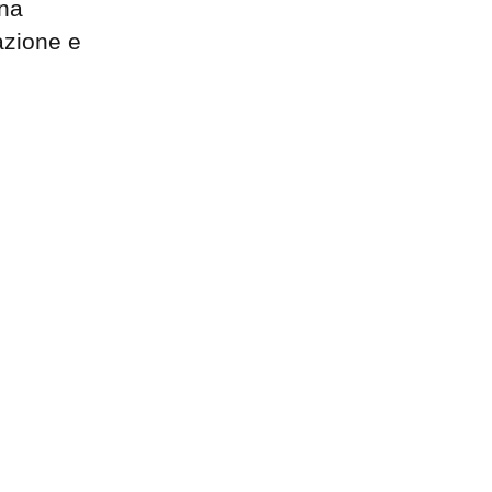
una
razione e