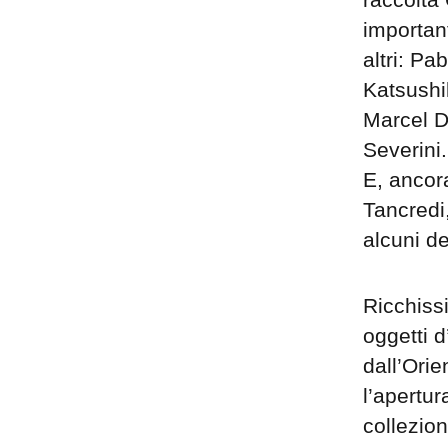
important
altri: P
Katsushi
Marcel D
Severini.
E, ancora
Tancredi
alcuni de
Ricchissi
oggetti 
dall’Orie
l’apertur
collezion