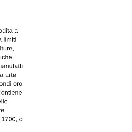
odita a
 limiti
lture,
liche,
manufatti
ra arte
ondi oro
 contiene
lle
re
l 1700, o