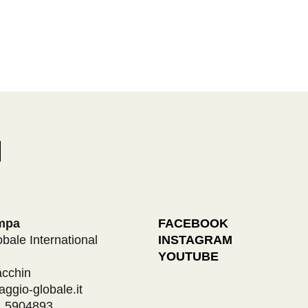
ampa
FACEBOOK
obale International
INSTAGRAM
YOUTUBE
acchin
aggio-globale.it
1 5904893