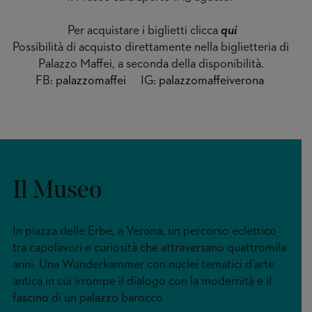
Per acquistare i biglietti clicca
qui
Possibilità di acquisto direttamente nella biglietteria di
Palazzo Maffei, a seconda della disponibilità.
FB:
palazzomaffei
IG:
palazzomaffeiverona
Il Museo
In piazza delle Erbe, a Verona, un percorso eclettico
tra capolavori e curiosità che attraversano quattromila
anni. Una Wunderkammer con nuclei tematici d’arte
antica in cui irrompe il dialogo con la modernità e il
fascino di un palazzo barocco