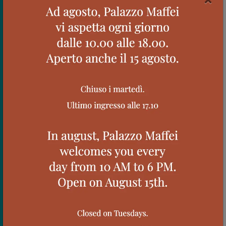
Il collezionista
“Le opere che ho raccolto sono racconti di vita, gesti
d’amore, testimonianze della sensibilità unica e
singolare degli artisti incontrati negli anni”.
Luigi
Carlon
VAI AL VIDEO