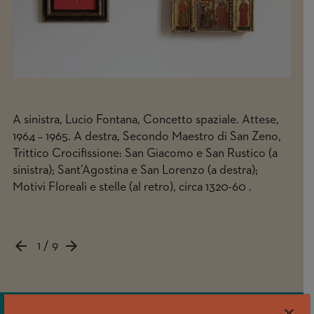
31
A sinistra, Lucio Fontana, Concetto spaziale. Attese,
Zeno
1964 – 1965. A destra, Secondo Maestro di San Zeno,
Trittico Crocifissione: San Giacomo e San Rustico (a
sinistra); Sant’Agostina e San Lorenzo (a destra);
Motivi Floreali e stelle (al retro), circa 1320-60 .
arrow_backward
arrow_forward
1 / 9
×