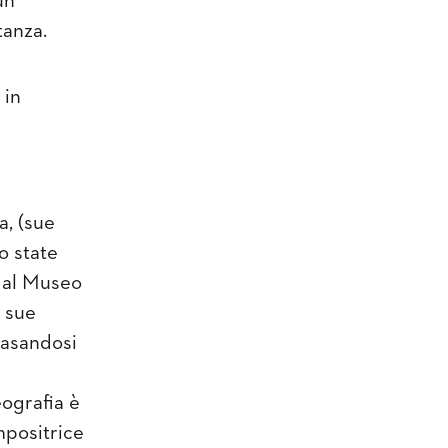
un
tanza.
 in
a
, (sue
o state
, al Museo
e sue
basandosi
eografia è
mpositrice