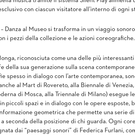
 della musica tramite il sistema
Silent
Play
alimenta 
sclusivo con ciascun visitatore all’interno di ogni s
– Danza al Museo
si trasforma in un viaggio sonoro
n i pezzi della collezione e le azioni coreografiche.
onga
, riconosciuta come
una delle più interessanti
e della sua generazione sulla scena contemporane
ie spesso in dialogo con l’arte contemporanea, son
anche al
Mart di Rovereto, alla Biennale di Venezia
derna di Mosca, alla Triennale di Milano
) esegue l
 in
piccoli spazi e in dialogo con le opere esposte
, 
onformazione geometrica che permette una
serie di
i a seconda della posizione di chi guarda
. Ogni cor
ata dai “paesaggi sonori” di
Federica Furlani, co