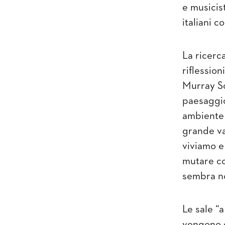
e musicis
italiani 
La ricerc
riflessio
Murray S
paesaggi
ambiente 
grande va
viviamo e
mutare co
sembra no
Le sale “
vengono