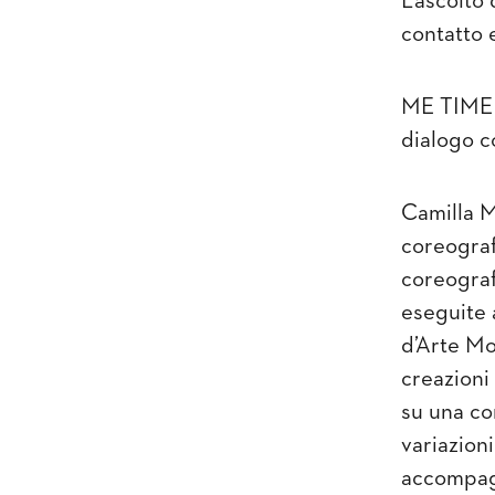
L’ascolto
contatto e
ME TIME 
dialogo co
Camilla
M
coreograf
coreograf
eseguite 
d’Arte Mo
creazioni
su una c
variazion
accompagn