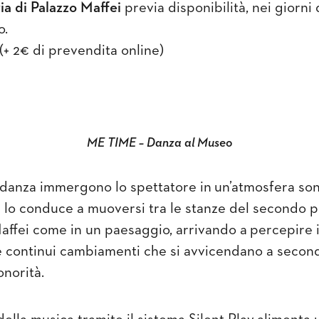
ia di Palazzo Maffei
previa disponibilità, nei giorni 
o.
5 (+ 2€ di prevendita online)
ME TIME – Danza al Museo
danza immergono lo spettatore in
un’atmosfera so
e lo conduce a muoversi tra le stanze del secondo p
affei come in un paesaggio
, arrivando a
percepire 
 continui cambiamenti
che si avvicendano a secon
onorità.