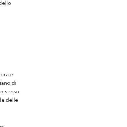
dello
nora e
iano di
in senso
da delle