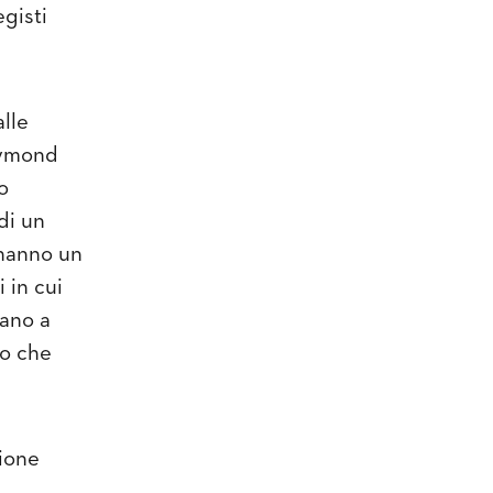
gisti
lle
aymond
o
di un
 hanno un
 in cui
uano a
io che
ione