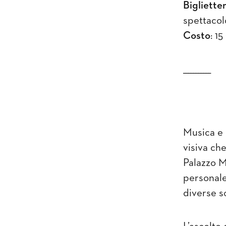
Biglietter
spettacol
Costo
: 1
___________
Musica e 
visiva ch
Palazzo M
personale
diverse s