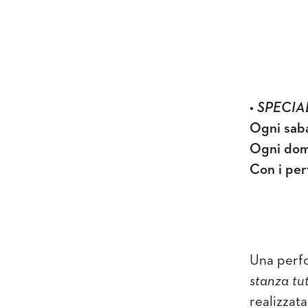
• SPECI
Ogni saba
Ogni dome
Con i per
Una perfo
stanza tu
realizzata