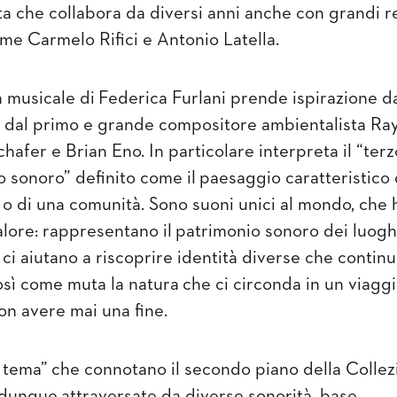
ta che collabora da diversi anni anche con grandi re
come Carmelo Rifici e Antonio Latella
.
a musicale di
Federica Furlani prende ispirazione da
ni dal primo e grande compositore ambientalista R
chafer e Brian
Eno
.
In particolare
interpreta il “
terz
o sonoro
” definito come il
paesaggio caratteristico 
o di una comunità
. Sono suoni unici al mondo, che
lore: rappresentano il
patrimonio sonoro dei luoghi
 ci aiutano a riscoprire identità diverse che contin
sì come muta la natura
che ci circonda in un viagg
n avere mai una fine.
a tema”
che connotano il secondo piano della Collez
 dunque
attraversate da diverse sonorità, base