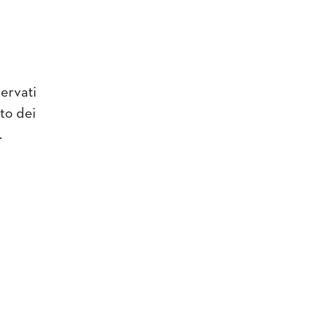
servati
to dei
.