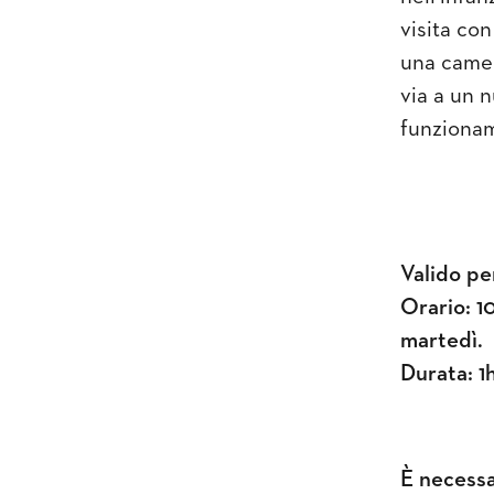
visita co
una camera
via a un 
funziona
Valido per
Orario: 1
martedì.
Durata: 1h
È
necessar