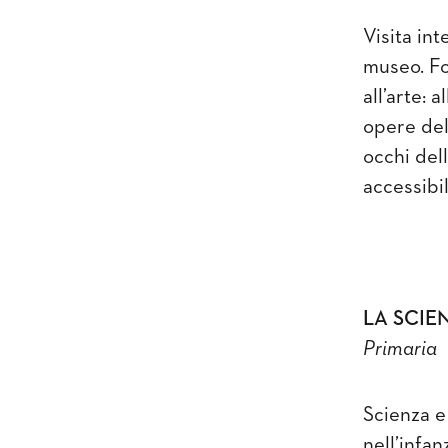
Visita int
museo. Foc
all’arte: 
opere del
occhi dell
accessibil
LA SCIE
Primaria
Scienza e
nell’infa