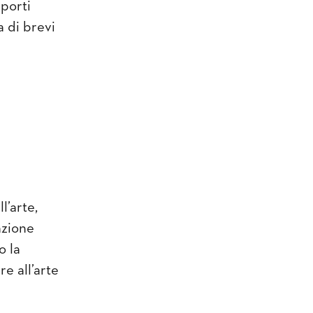
porti
a di brevi
l’arte,
azione
o la
re all’arte