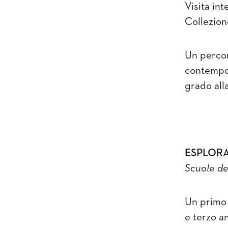
Visita int
Collezion
Un percor
contempor
grado alla
ESPLORA
Scuole del
Un primo 
e terzo a