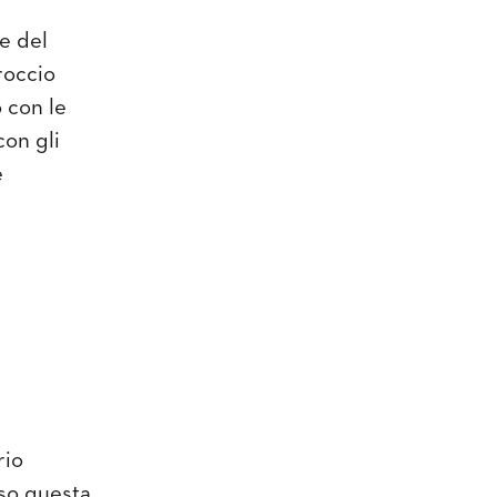
le del
roccio
o con le
con gli
e
rio
rso questa