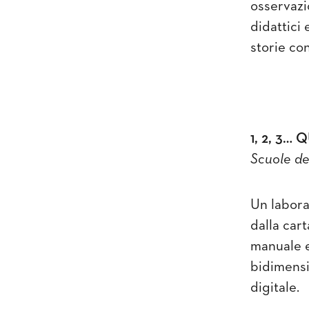
osservazi
didattici 
storie co
1, 2, 3…
Scuole del
Un labora
dalla car
manuale e 
bidimensio
digitale.