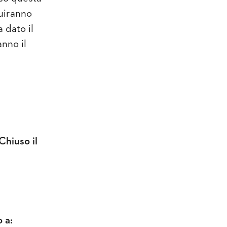
ruiranno
 dato il
nno il
Chiuso il
 a: